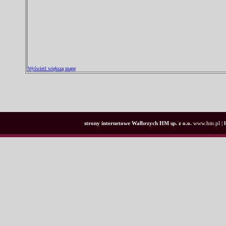
Wyświetl większą mapę
strony internetowe Wałbrzych
HM sp. z o.o.
www.hm.pl |