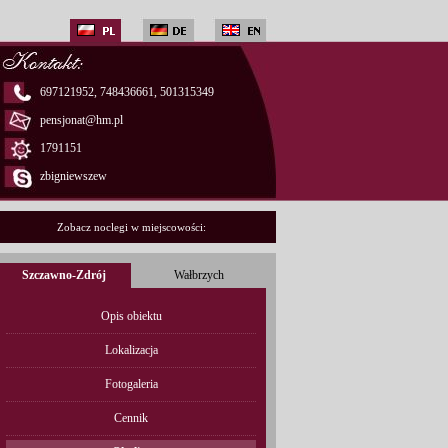
697121952, 748436661, 501315349
pensjonat@hm.pl
1791151
zbigniewszew
Zobacz noclegi w miejscowości:
Szczawno-Zdrój
Wałbrzych
Opis obiektu
Lokalizacja
Fotogaleria
Cennik