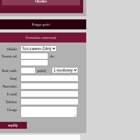
Okolice
Księga gości
Formularz rezerwacji
Obiekt:
Termin od:
do:
Ilość osób:
pokój
Imię:
Nazwisko:
E-mail:
Telefon:
Uwagi: